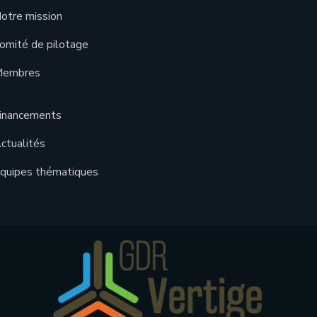
otre mission
omité de pilotage
embres
inancements
ctualités
quipes thématiques