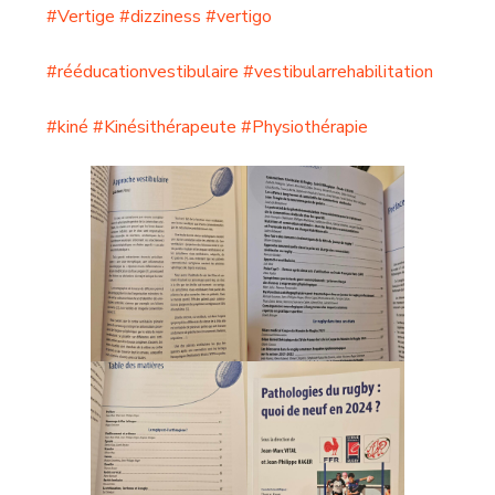
#Vertige
#dizziness
#vertigo
#rééducationvestibulaire
#vestibularrehabilitation
#kiné
#Kinésithérapeute
#Physiothérapie