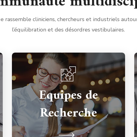
mmunauté multidiscip
e rassemble cliniciens, chercheurs et industriels auto
l’équilibration et des désordres vestibulaires.
10 équipes de recherche travaillant
Equipes de
sur les domaines périphériques et
centraux de la sphère vestibulaire
Recherche
ont intégré le GDRV à sa création en
2015