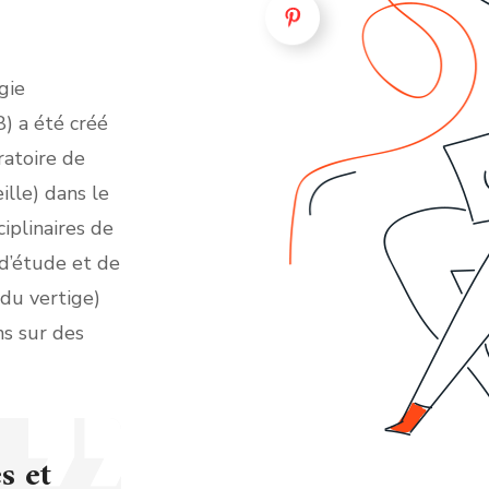
gie
) a été créé
ratoire de
ille) dans le
iplinaires de
d’étude et de
 du vertige)
ns sur des
s et