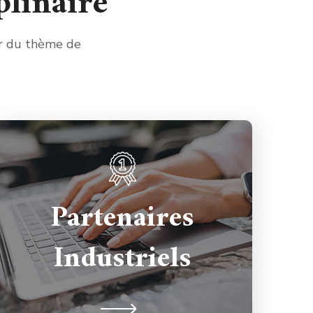
linaire
ur du thème de
Les entreprises FRAMIRAL,
SYNAPSIS et SENSORION ont été
Partenaires
les premières à rejoindre le projet de
GDR Vertige. Depuis 2015 elles
Industriels
soutiennent activement les
différentes initiatives du groupe.