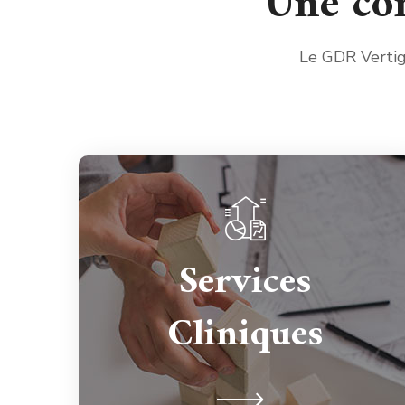
Une co
Le GDR Vertig
Services
18 services ORL des principaux CHU
Français sont devenu membres du
Cliniques
GDRV à sa création en 2015