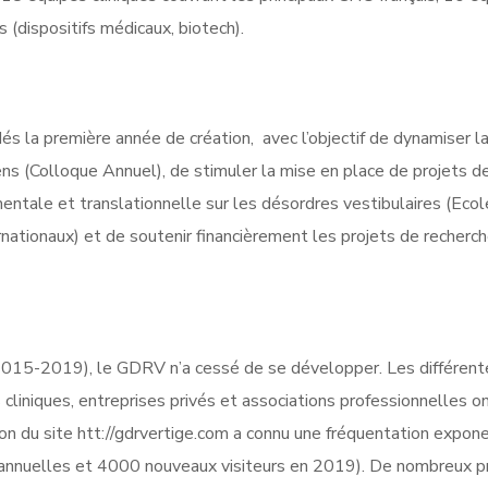
 (dispositifs médicaux, biotech).
s dés la première année de création, avec l’objectif de dynamiser
ens (Colloque Annuel), de stimuler la mise en place de projets d
amentale et translationnelle sur les désordres vestibulaires (Eco
nationaux) et de soutenir financièrement les projets de reche
(2015-2019),
le GDRV n’a cessé de se développer. Les différent
liniques, entreprises privés et associations professionnelles on
tion du site htt://gdrvertige.com a connu une fréquentation expon
 annuelles et 4000 nouveaux visiteurs en 2019). De
nombreux pro