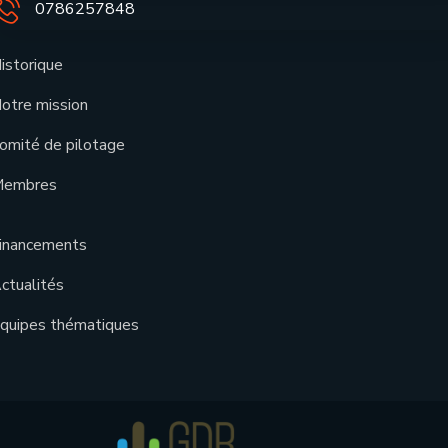
0786257848
istorique
otre mission
omité de pilotage
embres
inancements
ctualités
quipes thématiques