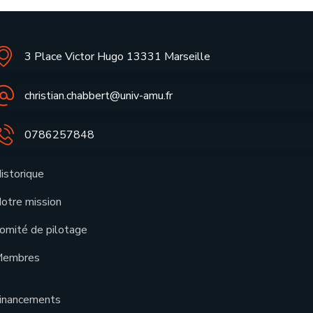
3 Place Victor Hugo 13331 Marseille
christian.chabbert@univ-amu.fr
0786257848
istorique
otre mission
omité de pilotage
embres
inancements