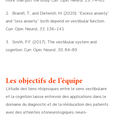
more than just the body. Curr. Opin. Neurol.
29
, 74–83.
2. Brandt, T., and Dieterich, M. (2020). “Excess anxiety”
and “less anxiety”: both depend on vestibular function.
Curr. Opin. Neurol.
33
, 136–141.
3. Smith, P.F. (2017). The vestibular system and
cognition. Curr. Opin. Neurol.
30
, 84–89.
Les objectifs de l’équipe
L’étude des liens réciproques entre le sens vestibulaire
et la cognition laisse entrevoir des applications dans le
domaine du diagnostic et de la rééducation des patients
avec des atteintes otoneurologiques, neuro-