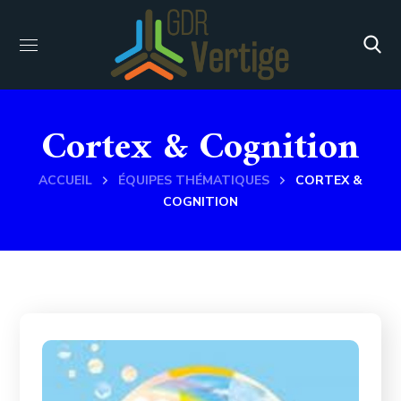
Cortex & Cognition
ACCUEIL
ÉQUIPES THÉMATIQUES
CORTEX &
COGNITION