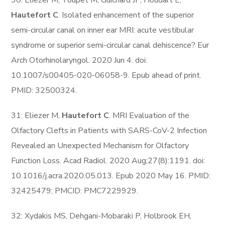
30: Eliezer M, Toupet M, Guichard JP, Houdart E,
Hautefort C
. Isolated enhancement of the superior
semi-circular canal on inner ear MRI: acute vestibular
syndrome or superior semi-circular canal dehiscence? Eur
Arch Otorhinolaryngol. 2020 Jun 4. doi:
10.1007/s00405-020-06058-9. Epub ahead of print.
PMID: 32500324.
31: Eliezer M,
Hautefort C
. MRI Evaluation of the
Olfactory Clefts in Patients with SARS-CoV-2 Infection
Revealed an Unexpected Mechanism for Olfactory
Function Loss. Acad Radiol. 2020 Aug;27(8):1191. doi:
10.1016/j.acra.2020.05.013. Epub 2020 May 16. PMID:
32425479; PMCID: PMC7229929.
32: Xydakis MS, Dehgani-Mobaraki P, Holbrook EH,