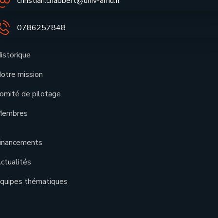
christian.chabbert@univ-amu.fr
0786257848
istorique
otre mission
omité de pilotage
embres
inancements
ctualités
quipes thématiques