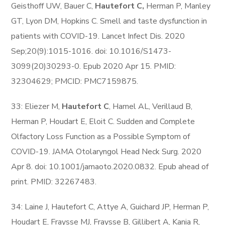
Geisthoff UW, Bauer C,
Hautefort C,
Herman P, Manley
GT, Lyon DM, Hopkins C. Smell and taste dysfunction in
patients with COVID-19. Lancet Infect Dis. 2020
Sep;20(9):1015-1016. doi: 10.1016/S1473-
3099(20)30293-0. Epub 2020 Apr 15. PMID:
32304629; PMCID: PMC7159875.
33: Eliezer M,
Hautefort C
, Hamel AL, Verillaud B,
Herman P, Houdart E, Eloit C. Sudden and Complete
Olfactory Loss Function as a Possible Symptom of
COVID-19. JAMA Otolaryngol Head Neck Surg. 2020
Apr 8. doi: 10.1001/jamaoto.2020.0832. Epub ahead of
print. PMID: 32267483.
34: Laine J, Hautefort C, Attye A, Guichard JP, Herman P,
Houdart E, Fraysse MJ, Fraysse B, Gillibert A, Kania R,