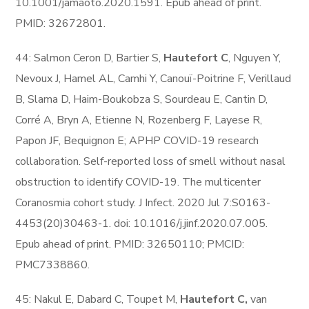
10.1001/jamaoto.2020.1591. Epub ahead of print.
PMID: 32672801.
44: Salmon Ceron D, Bartier S,
Hautefort C
, Nguyen Y,
Nevoux J, Hamel AL, Camhi Y, Canouï-Poitrine F, Verillaud
B, Slama D, Haim-Boukobza S, Sourdeau E, Cantin D,
Corré A, Bryn A, Etienne N, Rozenberg F, Layese R,
Papon JF, Bequignon E; APHP COVID-19 research
collaboration. Self-reported loss of smell without nasal
obstruction to identify COVID-19. The multicenter
Coranosmia cohort study. J Infect. 2020 Jul 7:S0163-
4453(20)30463-1. doi: 10.1016/j.jinf.2020.07.005.
Epub ahead of print. PMID: 32650110; PMCID:
PMC7338860.
45: Nakul E, Dabard C, Toupet M,
Hautefort C,
van