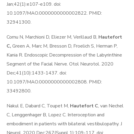
Jan;42(1):e107-e109. doi:
10.1097/MAO.0000000000002822. PMID:
32941300.
Cornu N, Marchioni D, Eliezer M, Verillaud B,
Hautefort
C,
Green A, Marc M, Bresson D, Froelich S, Herman P,
Kania R. Endoscopic Decompression of the Labyrinthine
Segment of the Facial Nerve. Otol Neurotol. 2020
Dec;41(10):1433-1437. doi:
10.1097/MAO.0000000000002808. PMID:
33492800.
Nakul E, Dabard C, Toupet M,
Hautefort C
, van Nechel
C, Lenggenhager B, Lopez C. Interoception and
embodiment in patients with bilateral vestibulopathy. J
Neurol. 2020 Dec;267(Suppl 1):109-117. doi: