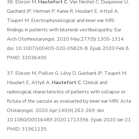
36: Eliezer M,
Hautefort C
, Van Nechel C, Duquesne U,
Guichard JP, Herman P, Kania R, Houdart E, Attyé A,
Toupet M. Electrophysiological and inner ear MRI
findings in patients with bilateral vestibulopathy. Eur
Arch Otorhinolaryngol. 2020 May;277(5):1305-1314.
doi: 10.1007/s00405-020-05829-8. Epub 2020 Feb 8.
PMID: 32036409.
37: Eliezer M, Poillon G, Lévy D, Guichard JP, Toupet M,
Houdart E, Attyé A,
Hautefort C
. Clinical and
radiological characteristics of patients with collapse or
fistula of the saccule as evaluated by inner ear MRI. Acta
Otolaryngol. 2020 Apr;140(4):262-269. doi:
10.1080/00016489.2020.1713396. Epub 2020 Jan 21.
PMID: 31961235.