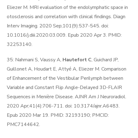
Eliezer M. MRI evaluation of the endolymphatic space in
otosclerosis and correlation with clinical findings. Diagn
Interv Imaging. 2020 Sep;101(9):537-545. doi:
10.1016/j.diii.2020.03.009. Epub 2020 Apr 3. PMID:
32253140.
35: Nahmani S, Vaussy A,
Hautefort C
, Guichard JP,
Guillonet A, Houdart E, Attyé A, Eliezer M. Comparison
of Enhancement of the Vestibular Perilymph between
Variable and Constant Flip Angle-Delayed 3D-FLAIR
Sequences in Menière Disease. AJNR Am J Neuroradiol.
2020 Apr;41(4):706-711. doi: 10.3174/ajnr.A6483.
Epub 2020 Mar 19. PMID: 32193190; PMCID:
PMC7144642.