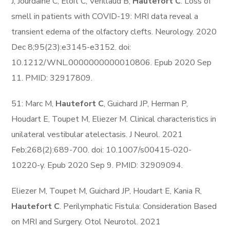
J, Jourdaine C, Eloit C, Verillaud B,
Hautefort C
. Loss of
smell in patients with COVID-19: MRI data reveal a
transient edema of the olfactory clefts. Neurology. 2020
Dec 8;95(23):e3145-e3152. doi:
10.1212/WNL.0000000000010806. Epub 2020 Sep
11. PMID: 32917809.
51: Marc M,
Hautefort C
, Guichard JP, Herman P,
Houdart E, Toupet M, Eliezer M. Clinical characteristics in
unilateral vestibular atelectasis. J Neurol. 2021
Feb;268(2):689-700. doi: 10.1007/s00415-020-
10220-y. Epub 2020 Sep 9. PMID: 32909094.
Eliezer M, Toupet M, Guichard JP, Houdart E, Kania R,
Hautefort C
. Perilymphatic Fistula: Consideration Based
on MRI and Surgery. Otol Neurotol. 2021