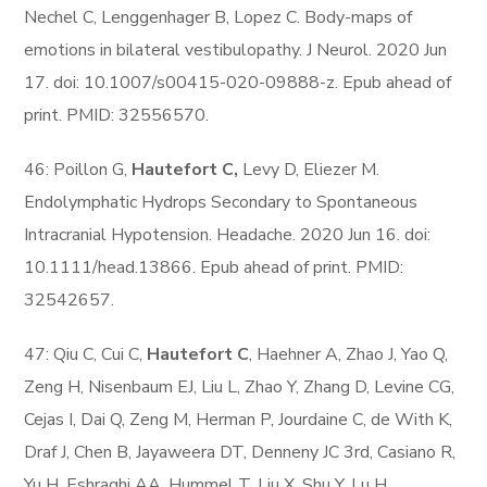
Nechel C, Lenggenhager B, Lopez C. Body-maps of
emotions in bilateral vestibulopathy. J Neurol. 2020 Jun
17. doi: 10.1007/s00415-020-09888-z. Epub ahead of
print. PMID: 32556570.
46: Poillon G,
Hautefort C,
Levy D, Eliezer M.
Endolymphatic Hydrops Secondary to Spontaneous
Intracranial Hypotension. Headache. 2020 Jun 16. doi:
10.1111/head.13866. Epub ahead of print. PMID:
32542657.
47: Qiu C, Cui C,
Hautefort C
, Haehner A, Zhao J, Yao Q,
Zeng H, Nisenbaum EJ, Liu L, Zhao Y, Zhang D, Levine CG,
Cejas I, Dai Q, Zeng M, Herman P, Jourdaine C, de With K,
Draf J, Chen B, Jayaweera DT, Denneny JC 3rd, Casiano R,
Yu H, Eshraghi AA, Hummel T, Liu X, Shu Y, Lu H.