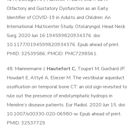
Olfactory and Gustatory Dysfunction as an Early
Identifier of COVID-19 in Adults and Children: An
International Multicenter Study. Otolaryngol Head Neck
Surg. 2020 Jun 16:194599820934376. doi:
10.1177/0194599820934376. Epub ahead of print.
PMID: 32539586; PMCID: PMC7298561.
48: Mainnemarre J,
Hautefort C,
Toupet M, Guichard JP,
Houdart E, Attyé A, Eliezer M. The vestibular aqueduct
ossification on temporal bone CT: an old sign revisited to
rule out the presence of endolymphatic hydrops in
Menière’s disease patients. Eur Radiol. 2020 Jun 15. doi:
10.1007/s00330-020-06980-w. Epub ahead of print.
PMID: 32537729.