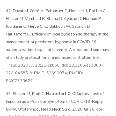
42: Daval M, Corré A, Palpacuer C, Housset J, Poillon G,
Eliezer M, Verillaud B, Slama D, Ayache D, Herman P,
Jourdaine C, Hervé C, El Bakkouri W, Salmon D,
Hautefort C
. Efficacy of local budesonide therapy in the
management of persistent hyposmia in COVID-19
patients without signs of severity: A structured summary
of a study protocol for a randomised controlled trial.
Trials. 2020 Jul 20;21(1):666. doi: 10.1186/s13063-
020-04585-8. PMID: 32690074; PMCID:
PMC7370627.
43: Eliezer M, Eloit C,
Hautefort C
. Olfactory Loss of
Function as a Possible Symptom of COVID-19-Reply.
JAMA Otolaryngol Head Neck Surg. 2020 Jul 16. doi: