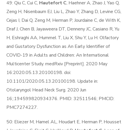
49: Qiu C, Cui C,
Hautefort C
, Haehner A, Zhao J, Yao Q,
Zeng H, Nisenbaum EJ, Liu L, Zhao Y, Zhang D, Levine CG,
Cejas I, Dai Q, Zeng M, Herman P, Jourdaine C, de With K,
Draf J, Chen B, Jayaweera DT, Denneny JC, Casiano R, Yu
H, Eshraghi AA, Hummel T, Liu X, Shu Y, Lu H. Olfactory
and Gustatory Dysfunction as An Early Identifier of
COVID-19 in Adults and Children: An International
Multicenter Study. medRxiv [Preprint]. 2020 May
16:2020.05.13.20100198. doi:
10.1101/2020.05.13.20100198. Update in:
Otolaryngol Head Neck Surg. 2020 Jun
16;:194599820934376. PMID: 32511546; PMCID:
PMC7274227.
50: Eliezer M, Hamel AL, Houdart E, Herman P, Housset