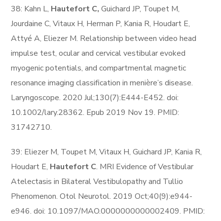
38: Kahn L,
Hautefort C,
Guichard JP, Toupet M,
Jourdaine C, Vitaux H, Herman P, Kania R, Houdart E,
Attyé A, Eliezer M. Relationship between video head
impulse test, ocular and cervical vestibular evoked
myogenic potentials, and compartmental magnetic
resonance imaging classification in menière’s disease.
Laryngoscope. 2020 Jul;130(7):E444-E452. doi:
10.1002/lary.28362. Epub 2019 Nov 19. PMID:
31742710.
39: Eliezer M, Toupet M, Vitaux H, Guichard JP, Kania R,
Houdart E,
Hautefort C
. MRI Evidence of Vestibular
Atelectasis in Bilateral Vestibulopathy and Tullio
Phenomenon. Otol Neurotol. 2019 Oct;40(9):e944-
e946. doi: 10.1097/MAO.0000000000002409. PMID: