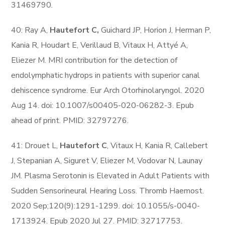
31469790.
40: Ray A,
Hautefort C,
Guichard JP, Horion J, Herman P,
Kania R, Houdart E, Verillaud B, Vitaux H, Attyé A,
Eliezer M. MRI contribution for the detection of
endolymphatic hydrops in patients with superior canal
dehiscence syndrome. Eur Arch Otorhinolaryngol. 2020
Aug 14. doi: 10.1007/s00405-020-06282-3. Epub
ahead of print. PMID: 32797276.
41: Drouet L,
Hautefort C
, Vitaux H, Kania R, Callebert
J, Stepanian A, Siguret V, Eliezer M, Vodovar N, Launay
JM. Plasma Serotonin is Elevated in Adult Patients with
Sudden Sensorineural Hearing Loss. Thromb Haemost.
2020 Sep;120(9):1291-1299. doi: 10.1055/s-0040-
1713924. Epub 2020 Jul 27. PMID: 32717753.