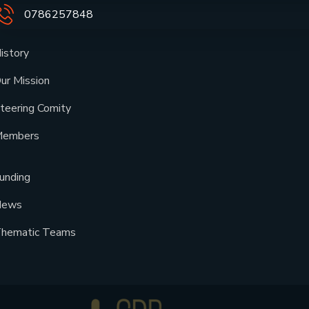
0786257848
istory
ur Mission
teering Comity
embers
unding
News
hematic Teams